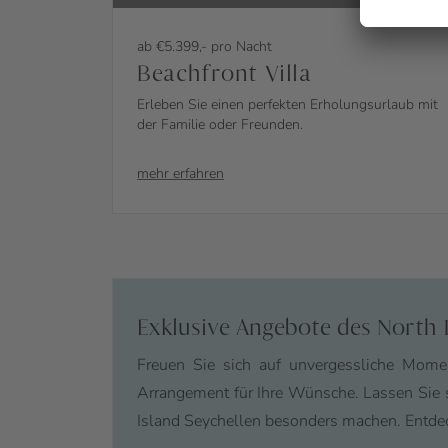
ab €5.399,- pro Nacht
Beachfront Villa
Erleben Sie einen perfekten Erholungsurlaub mit
der Familie oder Freunden.
mehr erfahren
Exklusive Angebote des North 
Freuen Sie sich auf unvergessliche Momen
Arrangement für Ihre Wünsche. Lassen Sie s
Island Seychellen besonders machen. Entdecke