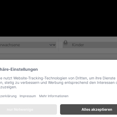
n den 11 Villen, die sich an den unberührten, weißen Sandstran
d schlicht im Stil, aber luxuriös gestaltet und erinnern an die F
Alle Kategorien
1 Schlafzimmer
2 Gäste
750 m²