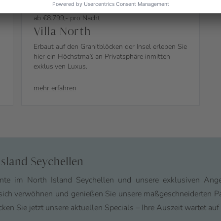
ab €8.799,- pro Nacht
Villa North
Erbaut auf den Granitblöcken der Insel erleben Sie
hier ein Höchstmaß an Privatsphäre inmitten
exklusiven Luxus.
mehr erfahren
Island Seychellen
te im North Island Seychellen und unsere exklusiven Angeb
ich verwöhnen und genießen Sie unsere maßgeschneiderten Pake
n Sie jetzt unsere aktuellen Specials – Ihre Auszeit wartet auf 