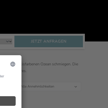
JETZT
ANFRAGEN
d und den türkisfarbenen Ozean schmiegen. Die
arben des Meeres.
Alle Annehmlichkeiten